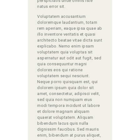
perspiciatis unde omnis iste
natus error sit.
Voluptatem accusantium
doloremque laudantium, totam
rem aperiam, eaque ipsa quae ab
illo inventore veritatis et quasi
architecto beatae vitae dicta sunt
explicabo. Nemo enim ipsam
voluptatem quia voluptas sit
aspernatur aut odit aut fugit, sed
quia consequuntur magni
dolores eos qui ratione
voluptatem sequi nesciunt.
Neque porro quisquam est, qui
dolorem ipsum quia dolor sit
amet, consectetur, adipisci velit,
sed quia non numquam eius
modi tempora incidunt ut labore
et dolore magnam aliquam
quaerat voluptatem. Aliquam
bibendum lacus quis nulla
dignissim faucibus. Sed mauris
enim, bibendum at purus aliquet,