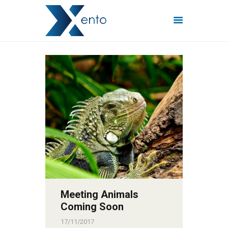
POČETNA
INTERNET PAKETI
MREŽE
FISKALIZACIJA
ČESTO POSTAVLJENA
PITANJA
KONTAKT
Meeting Animals
Coming Soon
17/11/2017