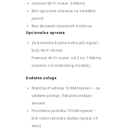
Osnovni Wi-Fi router: 0 KM/mj
Bez ugovorne obaveze na određeni
period
Bez skrivenih mjesečnih troškova
Opcionalna oprema
Za korisnike kojima treba jači signal i
bolji Wi-Fi domet:
Premium Wi-Fi router: od 2 do 7 KM/mj
(zavisno od odabranog modela)
Dodatne usluge
Statična IP adresa 10 KM/mjesec – za
udaljeni pristup, fiskalne uređaje i
servere
Prioritetna podrška 10 KM/mjesec –
brži odziv tehničke službe (unutar 24
sata)