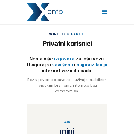
WIRELESS PAKETI
POČETNA
Privatni korisnici
INTERNET PAKETI
MREŽE
Nema više
izgovora
za lošu vezu.
Osiguraj si
savršenu
i
najpouzdaniju
FISKALIZACIJA
internet vezu do sada.
ČESTO POSTAVLJENA
Bez ugovorne obaveze – uživaj u stabilnim
PITANJA
i visokim brzinama interneta bez
kompromisa.
KONTAKT
AIR
mini