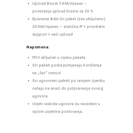
Upload Boost 5 KM/mjesec –
povećanje upload brzine za 50 %
Business Add-On paket (sve uključeno)
20 KM/mjesec – statična IP + prioritetni
support + veći upload
Napomena:
PDV uključen u cijenu paketa.
Svi paketi podrazumijevaju korištenje
na „fair“ osnovi.
Svi ugovoreni paketi po ranijem cjeniku
ostaju na snazi do potpisivanja novog
ugovora.
Uvjeti raskida ugovora su navedeni u
općim uvjetima poslovanja.