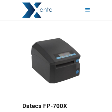
POČETNA
INTERNET PAKETI
MREŽE
FISKALIZACIJA
ČESTO POSTAVLJENA
PITANJA
KONTAKT
Datecs FP-700X