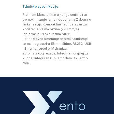
Tehničke specifikacije
Premium klasa printera koji je certificiran
po novim izmjenama i dopunama Zakona o
fiskalizaciji. Kompaktan, jednostavan za
korištenje Velika brzina (220 mm/s)
ispisivanja; Niska razina buke;
Jednostavno umetanje papira; Korištenje
termalnog papira 58 mm širine; RS232, USB
i Ethernet sučelje; Mehanizam
automatskog rezača; Integriran displej za
kupca; Integriran GPRS modem; 1x Termo
rola.