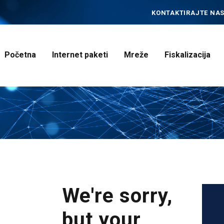
POČETNA
KONTAKTIRAJTE NAS
INTERNET PAKETI
MREŽE
Početna
Internet paketi
Mreže
Fiskalizacija
FISKALIZACIJA
ČESTO POSTAVLJENA
PITANJA
KONTAKT
We're sorry,
but your