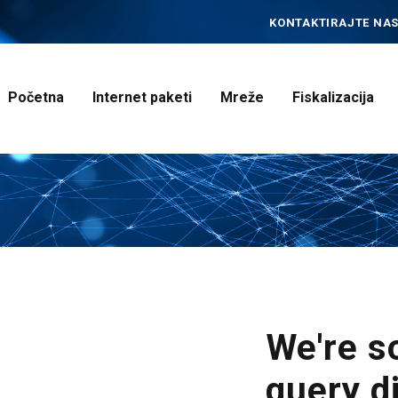
POČETNA
KONTAKTIRAJTE NAS
INTERNET PAKETI
MREŽE
Početna
Internet paketi
Mreže
Fiskalizacija
FISKALIZACIJA
ČESTO POSTAVLJENA
PITANJA
KONTAKT
We're so
query d