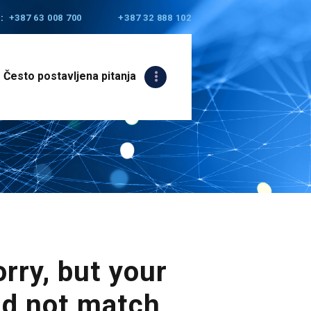
:
+387 63 008 700
+387 32 888 102
Često postavljena pitanja
rry, but your
id not match